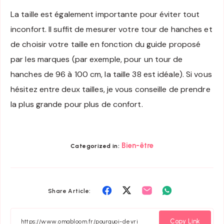
La taille est également importante pour éviter tout
inconfort. Il suffit de mesurer votre tour de hanches et
de choisir votre taille en fonction du guide proposé
par les marques (par exemple, pour un tour de
hanches de 96 à 100 cm, la taille 38 est idéale). Si vous
hésitez entre deux tailles, je vous conseille de prendre
la plus grande pour plus de confort.
Bien-être
Categorized in:
Share
Share
Share
Share
Share Article:
on
on
on
on
Facebook
Twitter
Email
Whatsapp
Copy Link